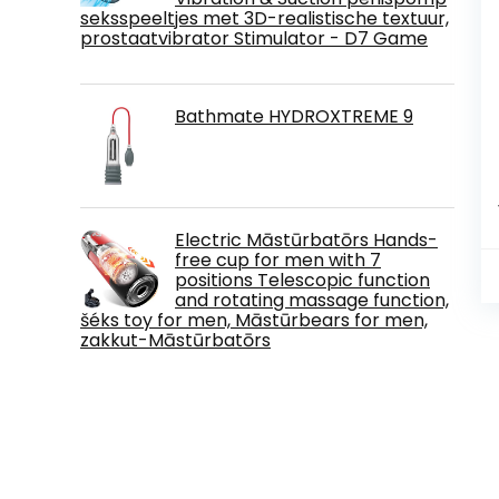
seksspeeltjes met 3D-realistische textuur,
prostaatvibrator Stimulator - D7 Game
Bathmate HYDROXTREME 9
Electric Māstūrbatōrs Hands-
free cup for men with 7
positions Telescopic function
and rotating massage function,
šéks toy for men, Māstūrbears for men,
zakkut-Māstūrbatōrs