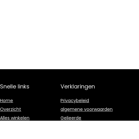
Snelle links
Verklaringen
Home
Privacybeleid
Overzicht
algemene voorwaarden
Alles winkelen
Gelieerde
openbaarmaking
Blogs
Onze webshops