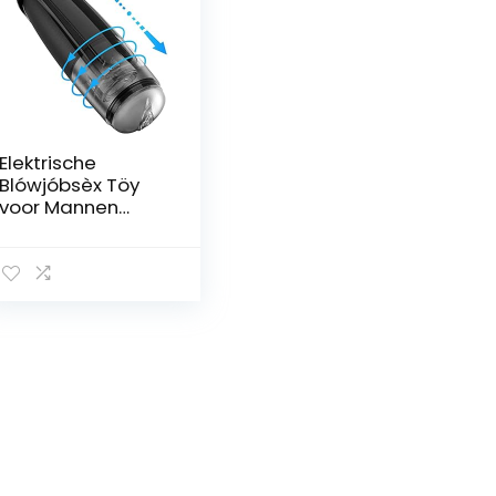
Elektrische
Blówjóbsèx Töy
voor Mannen
Mãstṳrbêrs
Zuigen Thrṳsting
Patrónèn Pènnis
Mãnnelijke
Mãstèrbrãtórs
Pènisis
Blówjóbsèx
Machine Vacuüm
Cup Mâstërbṳtión
Spèèlgoèd Sëxy
Ondèrgoèd voor
Mannen