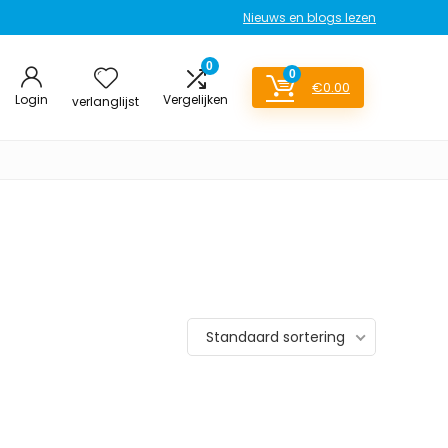
Nieuws en blogs lezen
0
0
€
0.00
Login
Vergelijken
verlanglijst
Standaard sortering