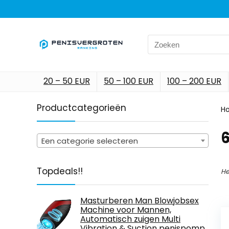
Search
for:
20 – 50 EUR
50 – 100 EUR
100 – 200 EUR
Productcategorieën
H
Een categorie selecteren
Topdeals!!
He
Masturberen Man Blowjobsex
Machine voor Mannen,
Automatisch zuigen Multi
Vibration & Suction penispomp