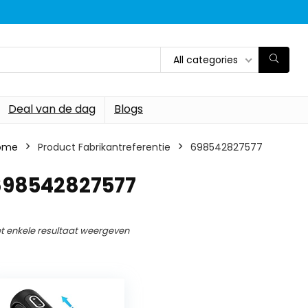
All categories
Deal van de dag
Blogs
ome
Product Fabrikantreferentie
‎698542827577
‎698542827577
t enkele resultaat weergeven