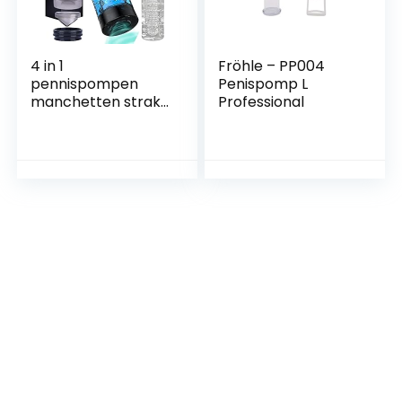
4 in 1
Fröhle – PP004
pennispompen
Penispomp L
manchetten strak
Professional
Elektrische
penispomp voor
mannen met 3-
laags plug,
multifunctionele
tennispomp
Handmatige
vacuümpomp voor
tennisvergroting,
10-frequenties, 5
onderdruk